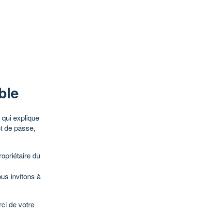
ble
qui explique
ot de passe,
opriétaire du
ous invitons à
ci de votre