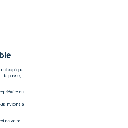
ble
qui explique
ot de passe,
opriétaire du
ous invitons à
ci de votre