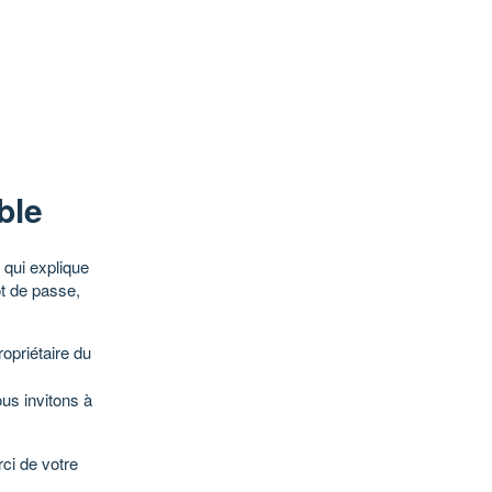
ble
qui explique
ot de passe,
opriétaire du
ous invitons à
ci de votre