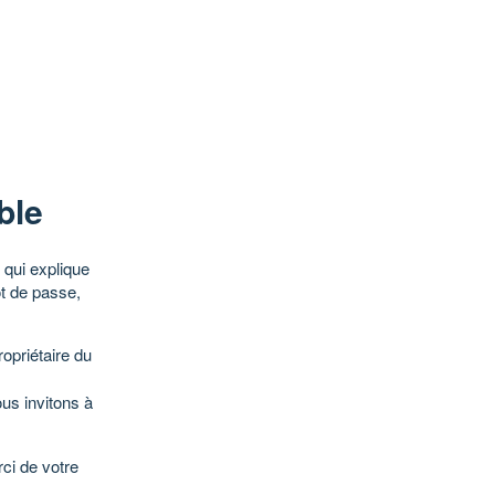
ble
qui explique
ot de passe,
opriétaire du
ous invitons à
ci de votre