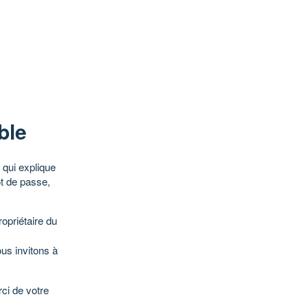
ble
qui explique
ot de passe,
opriétaire du
ous invitons à
ci de votre