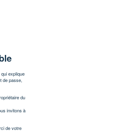
ble
qui explique
ot de passe,
opriétaire du
ous invitons à
ci de votre